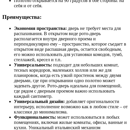
Полотно открывается на 90 градусов в обе стороны: на
себя и от себя.
Преимущества:
Экономия пространства:
дверь не требует места для
распахивания. В открытом виде рото-дверь
располагается внутри дверного проема и
перпендикулярно ему – пространство, которое съедает в
открытом виде распашная дверь, остается свободным,
его можно использовать для установки комодов, тумб,
стеллажей, кресел и т.п.
Универсальность:
подходит для небольших комнат,
тесных коридоров, маленьких холлов или же для
планировок, когда есть узкий простенок между двумя
дверьми, где при открывании одно полотно может
задевать другое. Рото-дверь идеальна для помещений,
где рядом с дверным проемом важно использовать
каждый сантиметр.
Универсальный дизайн:
добавляет оригинальности
интерьеру, исполнение возможно как в любом стиле – от
классики до минимализма.
Функциональность:
может использоваться в любых
помещениях, включая жилые комнаты, офисы, ванные и
кухни. Уникальный итальянский механизм