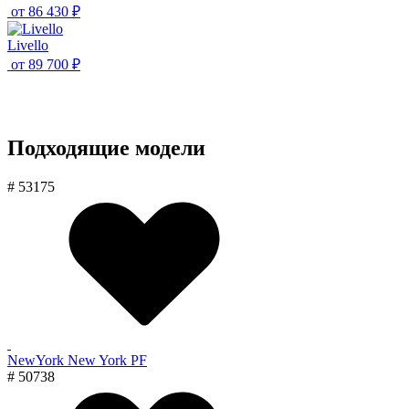
от
86 430 ₽
Livello
от
89 700 ₽
Подходящие модели
# 53175
NewYork New York PF
# 50738