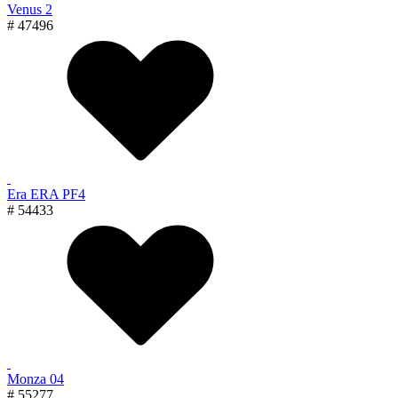
Venus 2
# 47496
Era ERA PF4
# 54433
Monza 04
# 55277