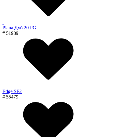
Piana Дуб 20 PG
# 51989
Edge SF2
# 55479