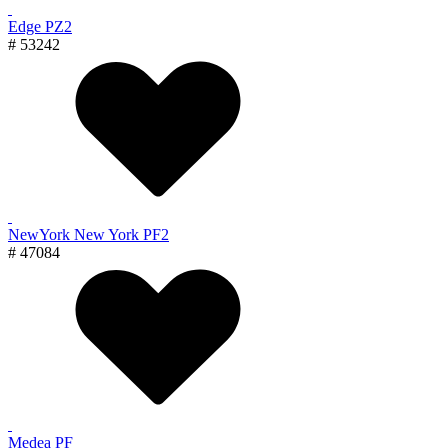
Edge PZ2
# 53242
NewYork New York PF2
# 47084
Medea PF