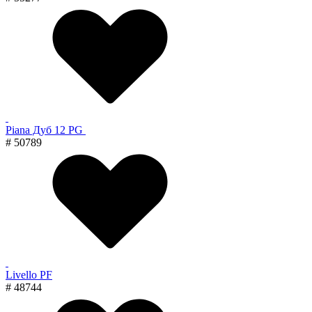
Piana Дуб 12 PG
# 50789
Livello PF
# 48744