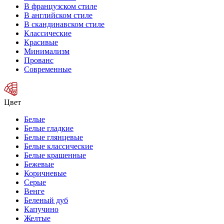
В французском стиле
В английском стиле
В скандинавском стиле
Классические
Красивые
Минимализм
Прованс
Современные
Цвет
Белые
Белые гладкие
Белые глянцевые
Белые классические
Белые крашенные
Бежевые
Коричневые
Серые
Венге
Беленый дуб
Капучино
Желтые