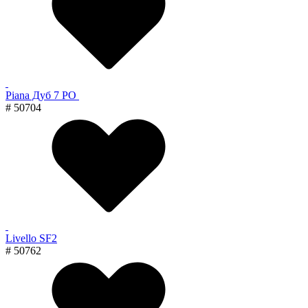
Piana Дуб 7 PO
# 50704
Livello SF2
# 50762