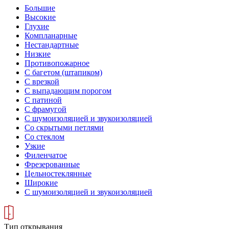
Большие
Высокие
Глухие
Компланарные
Нестандартные
Низкие
Противопожарное
С багетом (штапиком)
С врезкой
С выпадающим порогом
С патиной
С фрамугой
С шумоизоляцией и звукоизоляцией
Со скрытыми петлями
Со стеклом
Узкие
Филенчатое
Фрезерованные
Цельностеклянные
Широкие
С шумоизоляцией и звукоизоляцией
Тип открывания