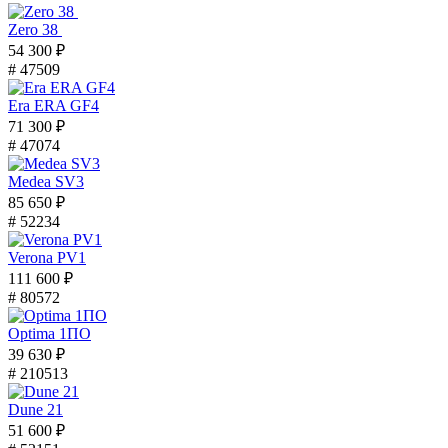
Zero 38
54 300 ₽
# 47509
Era ERA GF4
71 300 ₽
# 47074
Medea SV3
85 650 ₽
# 52234
Verona PV1
111 600 ₽
# 80572
Optima 1ПО
39 630 ₽
# 210513
Dune 21
51 600 ₽