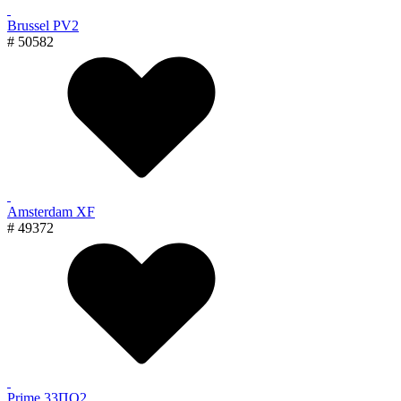
Brussel PV2
# 50582
Amsterdam XF
# 49372
Prime 33ПО2