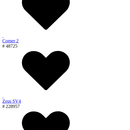
Corner 2
# 48725
Zeus SV4
# 228957