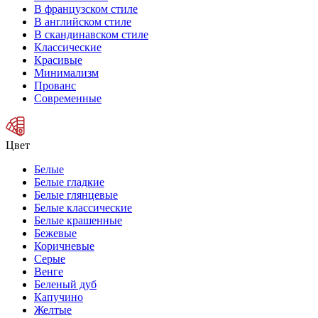
В французском стиле
В английском стиле
В скандинавском стиле
Классические
Красивые
Минимализм
Прованс
Современные
Цвет
Белые
Белые гладкие
Белые глянцевые
Белые классические
Белые крашенные
Бежевые
Коричневые
Серые
Венге
Беленый дуб
Капучино
Желтые