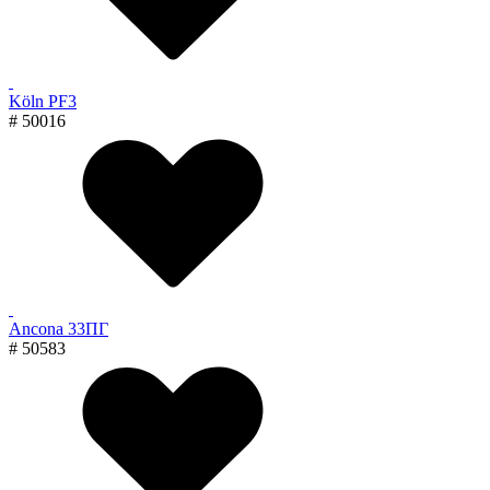
Köln PF3
# 50016
Ancona 33ПГ
# 50583