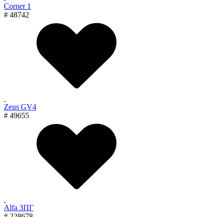
Corner 1
# 48742
Zeus GV4
# 49655
Alfa 3ПГ
# 228678