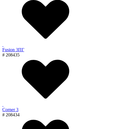
Fusion 3ПГ
# 208435
Corner 3
# 208434