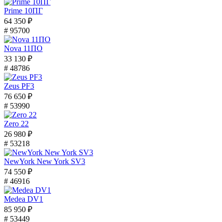
Prime 10ПГ
64 350 ₽
# 95700
Nova 11ПО
33 130 ₽
# 48786
Zeus PF3
76 650 ₽
# 53990
Zero 22
26 980 ₽
# 53218
NewYork New York SV3
74 550 ₽
# 46916
Medea DV1
85 950 ₽
# 53449