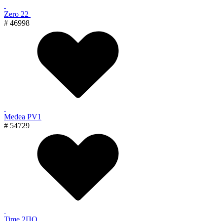
Zero 22
# 46998
Medea PV1
# 54729
Time 2ПО