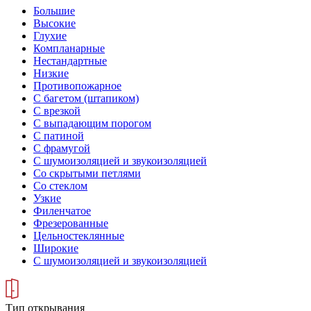
Большие
Высокие
Глухие
Компланарные
Нестандартные
Низкие
Противопожарное
С багетом (штапиком)
С врезкой
С выпадающим порогом
С патиной
С фрамугой
С шумоизоляцией и звукоизоляцией
Со скрытыми петлями
Со стеклом
Узкие
Филенчатое
Фрезерованные
Цельностеклянные
Широкие
С шумоизоляцией и звукоизоляцией
Тип открывания