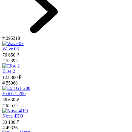
# 295318
Wave 03
76 650 ₽
# 52395
Elise 2
123 300 ₽
# 55068
Exit G1-200
36 630 ₽
# 95515
Nova 4ПО
33 130 ₽
# 49326