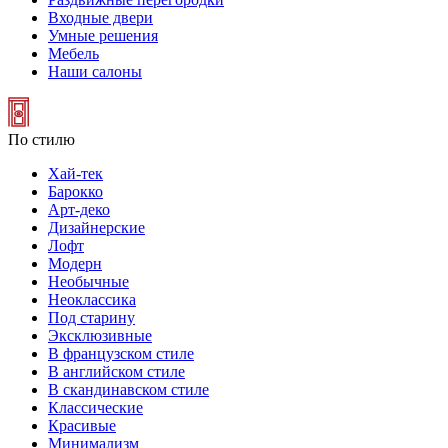
Входные двери
Умные решения
Мебель
Наши салоны
По стилю
Хай-тек
Барокко
Арт-деко
Дизайнерские
Лофт
Модерн
Необычные
Неоклассика
Под старину
Эксклюзивные
В французском стиле
В английском стиле
В скандинавском стиле
Классические
Красивые
Минимализм