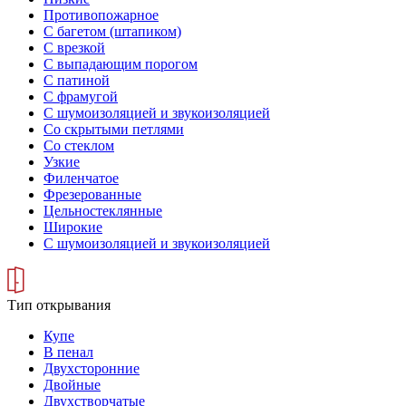
Противопожарное
С багетом (штапиком)
С врезкой
С выпадающим порогом
С патиной
С фрамугой
С шумоизоляцией и звукоизоляцией
Со скрытыми петлями
Со стеклом
Узкие
Филенчатое
Фрезерованные
Цельностеклянные
Широкие
С шумоизоляцией и звукоизоляцией
Тип открывания
Купе
В пенал
Двухсторонние
Двойные
Двухстворчатые