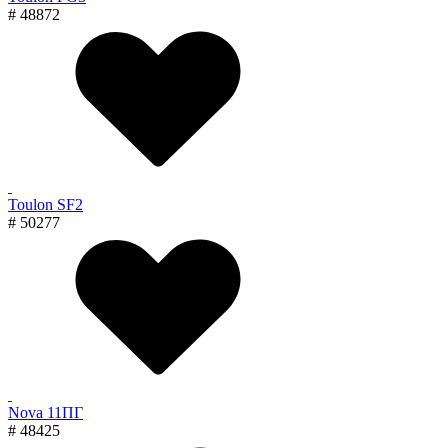
# 48872
Toulon SF2
# 50277
Nova 11ПГ
# 48425