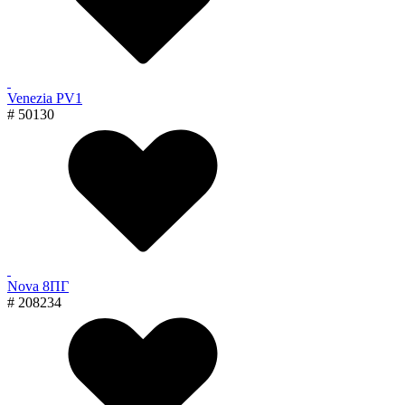
Venezia PV1
# 50130
Nova 8ПГ
# 208234