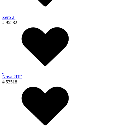
Zero 2
# 95582
Nova 2ПГ
# 53518