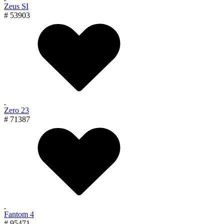
Zeus SI
# 53903
Zero 23
# 71387
Fantom 4
# 95471