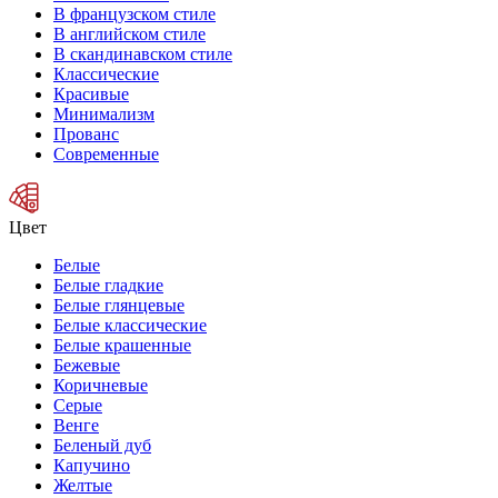
В французском стиле
В английском стиле
В скандинавском стиле
Классические
Красивые
Минимализм
Прованс
Современные
Цвет
Белые
Белые гладкие
Белые глянцевые
Белые классические
Белые крашенные
Бежевые
Коричневые
Серые
Венге
Беленый дуб
Капучино
Желтые