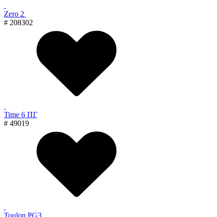
Zero 2
# 208302
Time 6 ПГ
# 49019
Toulon PG3