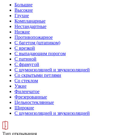
Большие
Высокие
Глухие
Компланарные
Нестандартные
Низкие
Противопожарное
С багетом (штапиком)
С врезкой
С выпадающим порогом
С патиной
С фрамугой
С шумоизоляцией и звукоизоляцией
Со скрытыми петлями
Со стеклом
Узкие
Филенчатое
Фрезерованные
Цельностеклянные
Широкие
С шумоизоляцией и звукоизоляцией
Тип открывания